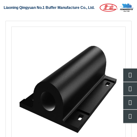
Liaoning Qingyuan No.1 Buffer Manufacture Co., Ltd.
Home
About us
Products
Projects
News
Download
Contact us
中文版