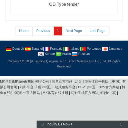
GD Type fender
Home
Previous
1
Next Page
Last Page
Deutsch
Espanol
Francais
Italiano
Portugues
Japanese
Korean
Arabic
Russian
Copyright 2020 @ Liaoning Qingyuan No.1 Buffer Manufacture Co., Ltd. All Rights
Reserved.
MK体育(MKsports集团)股份公司
|
博鱼官方网站
|
幻影
|
博鱼体育手机版【中国】有
限公司官网
|
幻影平台_幻影(中国)一站式服务平台
|
BBV（中国）BBV官方网站
|
博
鱼在线(中国)唯一官方网站
|
MK体育在线注册
|
幻影手机官方网站_幻影(中国)
|
Inquiry Us Now !