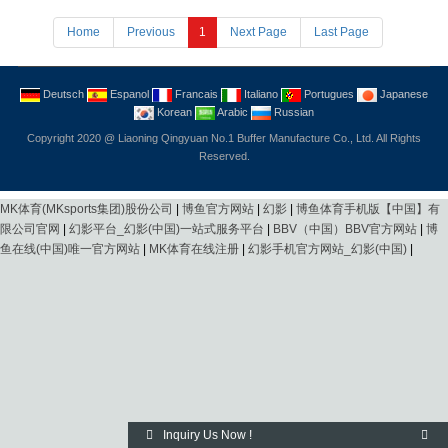
Home
Previous
1
Next Page
Last Page
Deutsch
Espanol
Francais
Italiano
Portugues
Japanese
Korean
Arabic
Russian
Copyright 2020 @ Liaoning Qingyuan No.1 Buffer Manufacture Co., Ltd. All Rights
Reserved.
MK体育(MKsports集团)股份公司
|
博鱼官方网站
|
幻影
|
博鱼体育手机版【中国】有
限公司官网
|
幻影平台_幻影(中国)一站式服务平台
|
BBV（中国）BBV官方网站
|
博
鱼在线(中国)唯一官方网站
|
MK体育在线注册
|
幻影手机官方网站_幻影(中国)
|
Inquiry Us Now !