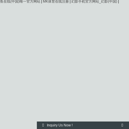
鱼在线(中国)唯一官方网站
|
MK体育在线注册
|
幻影手机官方网站_幻影(中国)
|
Inquiry Us Now !